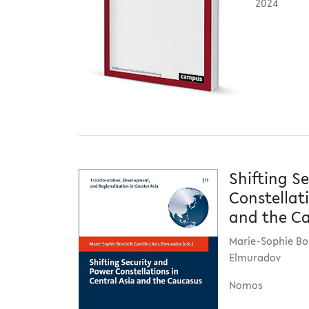
2024
Shifting S
Constellat
and the C
Marie-Sophie Bo
Elmuradov
Nomos