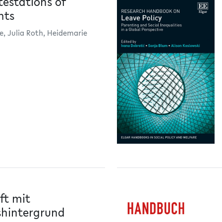
testations of
hts
e, Julia Roth, Heidemarie
ft mit
shintergrund