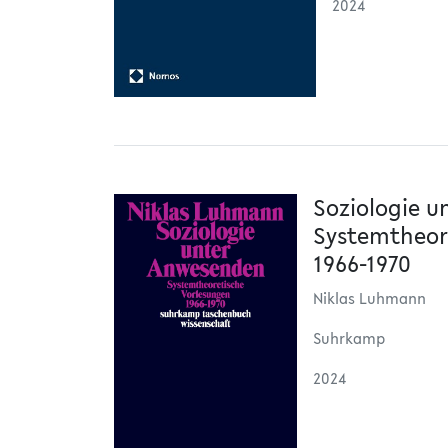
2024
Soziologie 
Systemtheor
1966-1970
Niklas Luhmann
Suhrkamp
2024