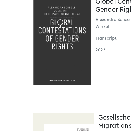
Global Con
Gender Rig
Alexandra Scheel
Winkel
Transcript
2022
Gesellscha
Migration