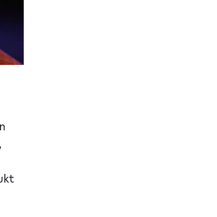
en
,
ukt